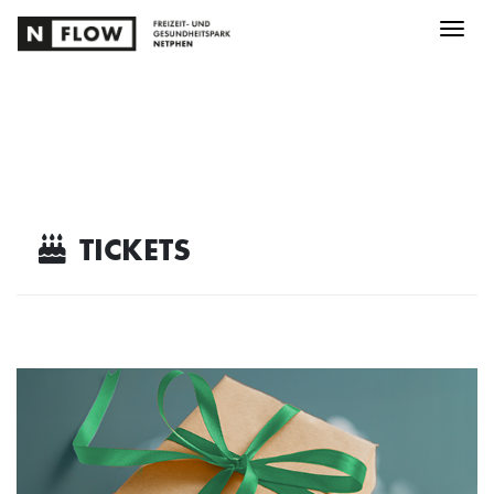
Menü 
TICKETS