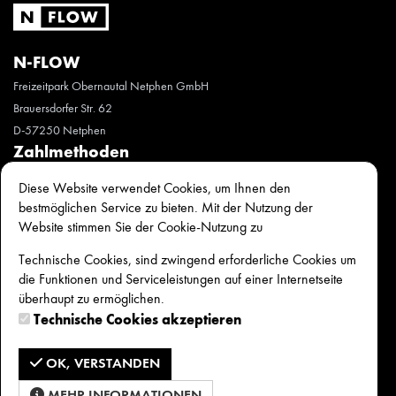
N-FLOW
Freizeitpark Obernautal Netphen GmbH
Brauersdorfer Str. 62
D-57250 Netphen
Zahlmethoden
PayPal
Diese Website verwendet Cookies, um Ihnen den
Rechtliche Angaben
bestmöglichen Service zu bieten. Mit der Nutzung der
Widerrufsbelehrung
Website stimmen Sie der Cookie-Nutzung zu
AGB
Technische Cookies, sind zwingend erforderliche Cookies um
Impressum
die Funktionen und Serviceleistungen auf einer Internetseite
DSB
überhaupt zu ermöglichen.
Wenn du Fragen hast, ruf einfach an
Technische Cookies akzeptieren
02738-4848
OK, VERSTANDEN
oder schreib’ uns doch eine Email